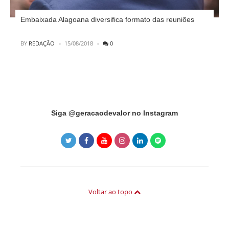
Embaixada Alagoana diversifica formato das reuniões
POSTED
BY
REDAÇÃO
15/08/2018
0
Instagram did not return a 200.
Siga @geracaodevalor no Instagram
Voltar ao topo