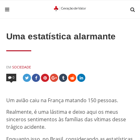
Uma estatística alarmante
POSTED
EM
SOCIEDADE
IN
0
Um avião caiu na França matando 150 pessoas.
Realmente, é uma lástima e deixo aqui os meus
sinceros sentimentos às famílias das vítimas desse
trágico acidente.
Enquanto isso, no Brasil, considerando as estatísticas