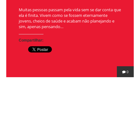
Muitas pessoas passam pela vida sem se dar conta que
ela é finita. Vivem como se fossem eternamente
jovens, cheios de saúde e acabam não planejando e
sim, apenas pensando…
Compartilhar:
0