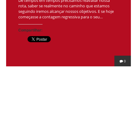
De tempos em tempos precisamos reavaliar nossa
rota, saber se realmente no caminho que estamos
seguindo iremos alcançar nossos objetivos. E se hoje
começasse a contagem regressiva para o seu…
Compartilhar:
0