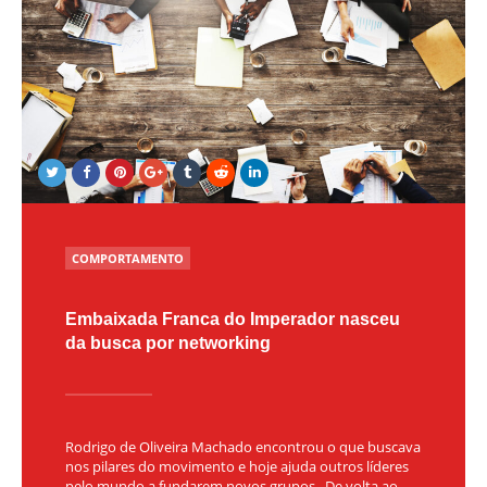
POSTED
COMPORTAMENTO
IN
Embaixada Franca do Imperador nasceu
da busca por networking
Rodrigo de Oliveira Machado encontrou o que buscava
nos pilares do movimento e hoje ajuda outros líderes
pelo mundo a fundarem novos grupos. De volta ao