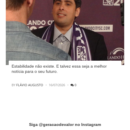
Estabilidade não existe. E talvez essa seja a melhor
notícia para o seu futuro.
POSTED
BY
FLÁVIO AUGUSTO
16/07/2026
0
Instagram did not return a 200.
Siga @geracaodevalor no Instagram