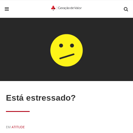
Está estressado?
POSTED
EM
ATITUDE