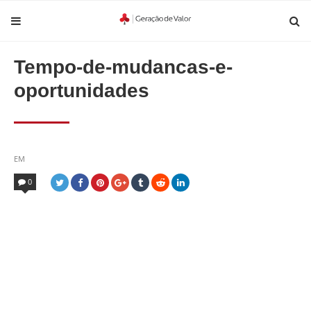
Tempo-de-mudancas-e-
oportunidades
POSTED
EM
IN
0