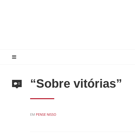
“Sobre vitórias”
0
POSTED
EM
PENSE NISSO
IN