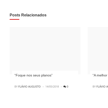
Posts Relacionados
“Foque nos seus planos”
“A melhor
POSTED
POSTED
BY
FLÁVIO AUGUSTO
14/05/2018
0
BY
FLÁVIO 