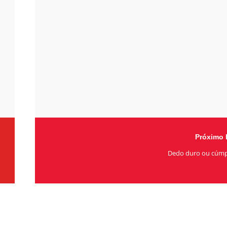
Próximo 
Dedo duro ou cúmp