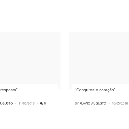
 resposta”
“Conquiste o coração”
POSTED
AUGUSTO
11/05/2018
0
BY
FLÁVIO AUGUSTO
10/05/2018