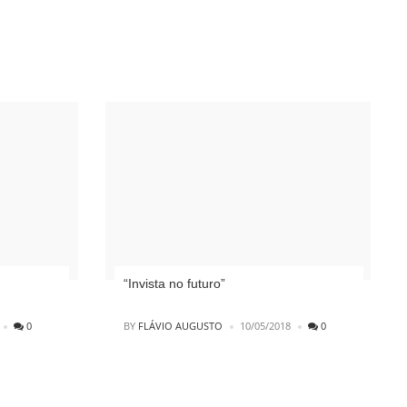
“Invista no futuro”
POSTED
0
BY
FLÁVIO AUGUSTO
10/05/2018
0