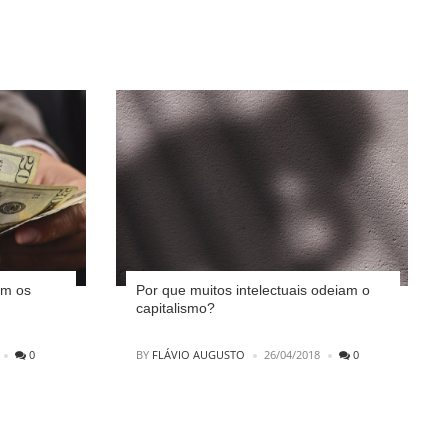
om os
Por que muitos intelectuais odeiam o
capitalismo?
POSTED
0
BY
FLÁVIO AUGUSTO
26/04/2018
0