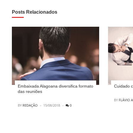
Posts Relacionados
Embaixada Alagoana diversifica formato
Cuidado c
das reuniões
POSTED
BY
FLÁVIO 
POSTED
BY
REDAÇÃO
15/08/2018
0