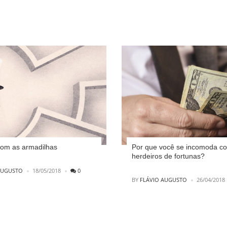
om as armadilhas
Por que você se incomoda c
herdeiros de fortunas?
AUGUSTO
18/05/2018
0
POSTED
BY
FLÁVIO AUGUSTO
26/04/2018