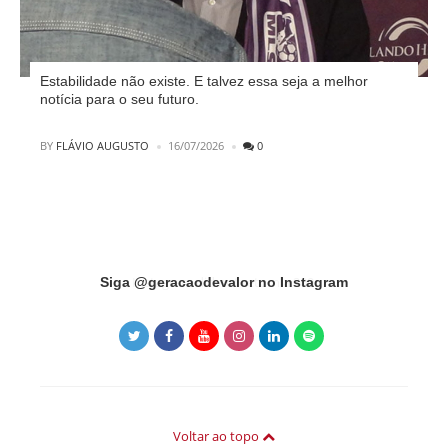
Estabilidade não existe. E talvez essa seja a melhor
notícia para o seu futuro.
POSTED
BY
FLÁVIO AUGUSTO
16/07/2026
0
Instagram did not return a 200.
Siga @geracaodevalor no Instagram
Voltar ao topo