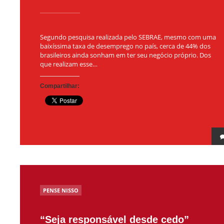
Segundo pesquisa realizada pelo SEBRAE, mesmo com uma
baixíssima taxa de desemprego no país, cerca de 44% dos
brasileiros ainda sonham em ter seu negócio próprio. Dos
que realizam esse…
Compartilhar:
POSTED
PENSE NISSO
IN
“Seja responsável desde cedo”