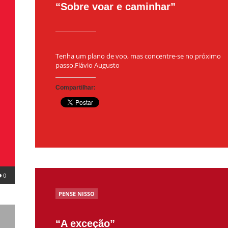
“Sobre voar e caminhar”
Tenha um plano de voo, mas concentre-se no próximo
passo.Flávio Augusto
Compartilhar:
0
POSTED
PENSE NISSO
IN
“A exceção”