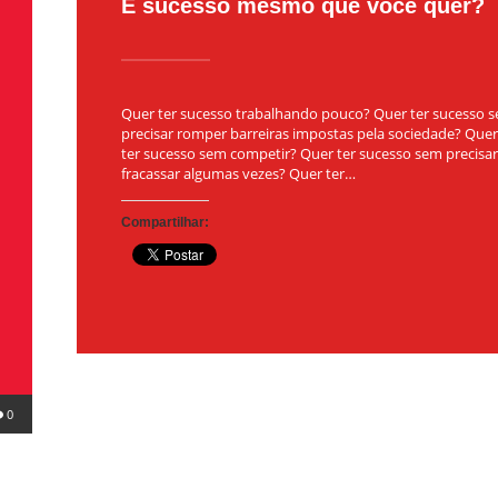
É sucesso mesmo que você quer?
Quer ter sucesso trabalhando pouco? Quer ter sucesso 
precisar romper barreiras impostas pela sociedade? Quer
ter sucesso sem competir? Quer ter sucesso sem precisar
fracassar algumas vezes? Quer ter…
Compartilhar:
0