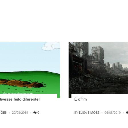
tivesse feito diferente!
É o fim
POSTED
MÕES
20/08/2019
0
BY
ELISA SIMÕES
06/08/2019