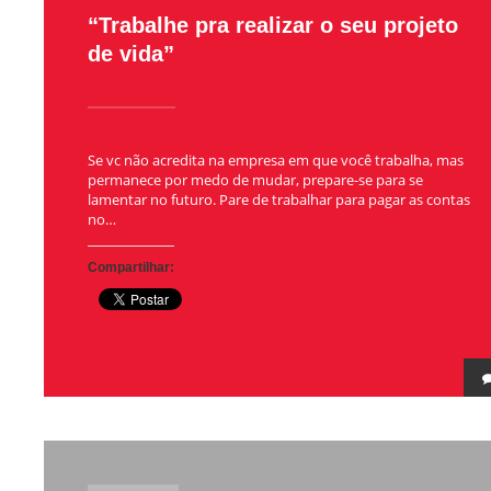
“Trabalhe pra realizar o seu projeto
de vida”
Se vc não acredita na empresa em que você trabalha, mas
permanece por medo de mudar, prepare-se para se
lamentar no futuro. Pare de trabalhar para pagar as contas
no…
Compartilhar: