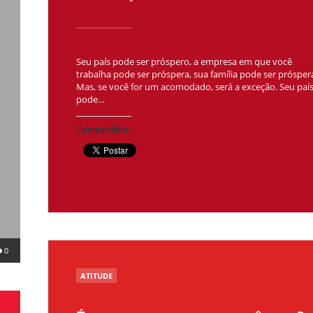
Seu país pode ser próspero, a empresa em que você
trabalha pode ser próspera, sua família pode ser prósper
Mas, se você for um acomodado, será a exceção. Seu paí
pode…
Compartilhar:
0
POSTED
ATITUDE
IN