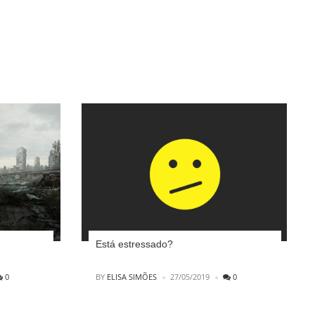
Está estressado?
POSTED
0
BY
ELISA SIMÕES
27/05/2019
0