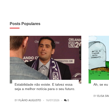
posts
Posts Populares
Estabilidade não existe. E talvez essa
Ah, se eu 
seja a melhor notícia para o seu futuro.
POSTED
BY
ELISA SI
POSTED
BY
FLÁVIO AUGUSTO
16/07/2026
0