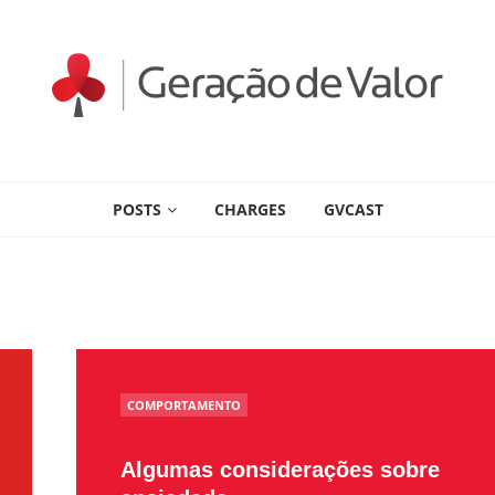
POSTS
CHARGES
GVCAST
POSTED
COMPORTAMENTO
IN
Algumas considerações sobre