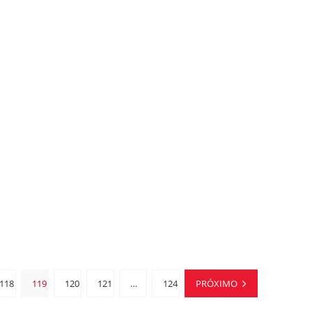
118
119
120
121
…
124
PRÓXIMO