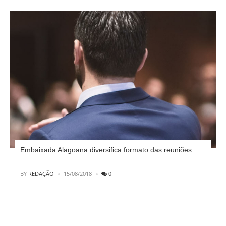
Embaixada Alagoana diversifica formato das reuniões
POSTED
BY
REDAÇÃO
15/08/2018
0