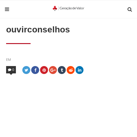
ouvirconselhos
POSTED
EM
IN
0