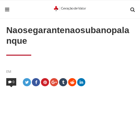
Naosegarantenaosubanopala
nque
POSTED
EM
IN
0