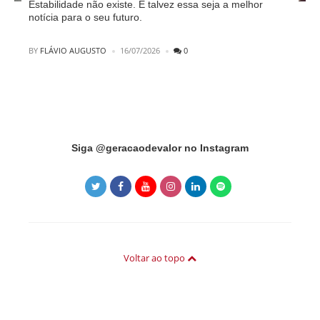
Estabilidade não existe. E talvez essa seja a melhor
notícia para o seu futuro.
POSTED
BY
FLÁVIO AUGUSTO
16/07/2026
0
Instagram did not return a 200.
Siga @geracaodevalor no Instagram
Voltar ao topo