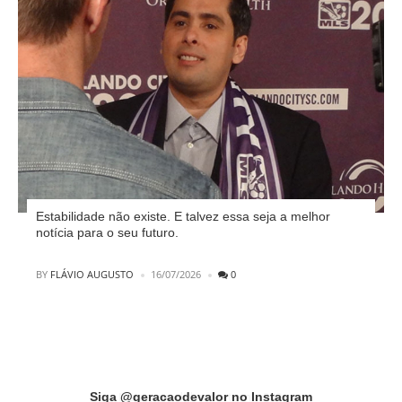
Estabilidade não existe. E talvez essa seja a melhor
notícia para o seu futuro.
POSTED
BY
FLÁVIO AUGUSTO
16/07/2026
0
Instagram did not return a 200.
Siga @geracaodevalor no Instagram