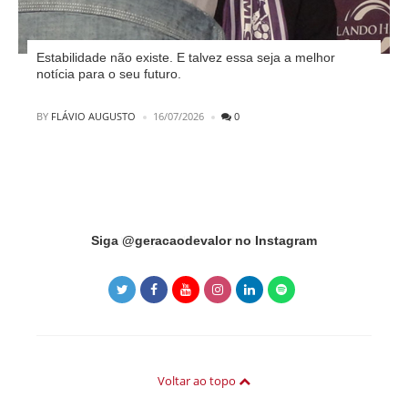
Estabilidade não existe. E talvez essa seja a melhor
notícia para o seu futuro.
POSTED
BY
FLÁVIO AUGUSTO
16/07/2026
0
Instagram did not return a 200.
Siga @geracaodevalor no Instagram
Voltar ao topo