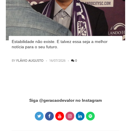
Estabilidade não existe. E talvez essa seja a melhor
notícia para o seu futuro.
POSTED
BY
FLÁVIO AUGUSTO
16/07/2026
0
Instagram did not return a 200.
Siga @geracaodevalor no Instagram