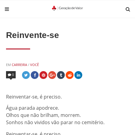
Reinvente-se
POSTED
EM
CARREIRA
/
VOCÊ
IN
0
Reinventar-se, é preciso.
Água parada apodrece.
Olhos que não brilham, morrem.
Sonhos não vividos vão parar no cemitério.
Reinventar-se, é preciso.