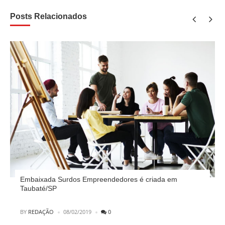
Posts Relacionados
Embaixada Surdos Empreendedores é criada em
Taubaté/SP
POSTED
BY
REDAÇÃO
08/02/2019
0