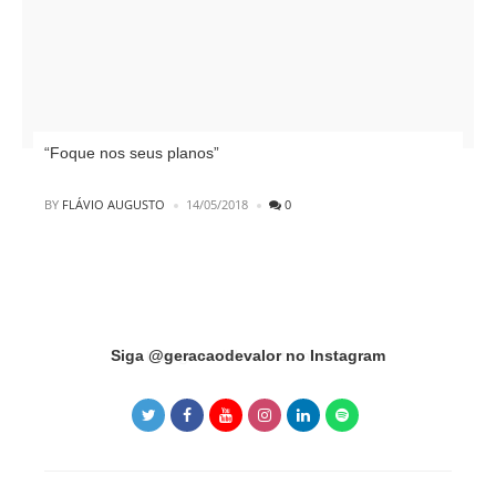
“Foque nos seus planos”
POSTED
BY
FLÁVIO AUGUSTO
14/05/2018
0
Instagram did not return a 200.
Siga @geracaodevalor no Instagram