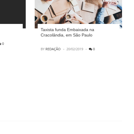
Taxista funda Embaixada na
Cracolândia, em São Paulo
0
POSTED
BY
REDAÇÃO
20/02/2019
0