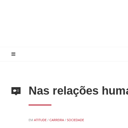
Nas relações hum
0
POSTED
EM
ATITUDE
/
CARREIRA
/
SOCIEDADE
IN