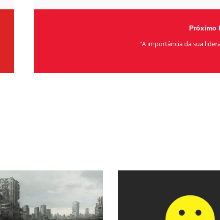
Próximo 
"A importância da sua lider