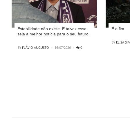
Estabilidade não existe. E talvez essa
É o fim
seja a melhor notícia para o seu futuro.
POSTED
BY
ELISA SI
POSTED
BY
FLÁVIO AUGUSTO
16/07/2026
0