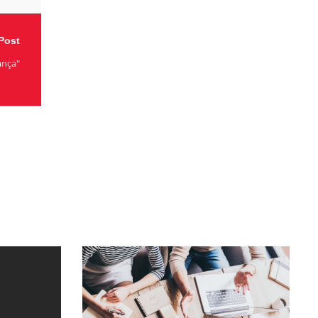
Post
ança"