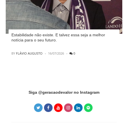
Estabilidade não existe. E talvez essa seja a melhor
notícia para o seu futuro.
POSTED
BY
FLÁVIO AUGUSTO
16/07/2026
0
Instagram did not return a 200.
Siga @geracaodevalor no Instagram