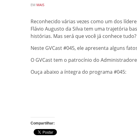
POSTED
EM
MAIS
IN
Reconhecido várias vezes como um dos líderes
Flávio Augusto da Silva tem uma trajetória ba
histórias. Mas será que você já conhece tudo?
Neste GVCast #045, ele apresenta alguns fato
O GVCast tem o patrocínio do Administrador
Ouça abaixo a íntegra do programa #045:
Compartilhar: