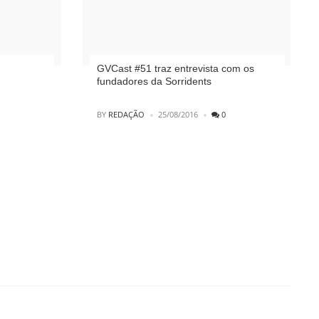
GVCast #51 traz entrevista com os
fundadores da Sorridents
POSTED
BY
REDAÇÃO
25/08/2016
0