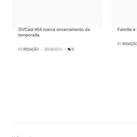
GVCast #54 marca encerramento da
Família e 
temporada
POSTED
BY
REDAÇÃ
POSTED
BY
REDAÇÃO
09/09/2016
0