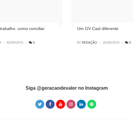
trabalho: como conciliar
Um GV Cast diferente
POSTED
O
02/09/2016
0
BY
REDAÇÃO
26/08/2016
0
Siga @geracaodevalor no Instagram
Instagram did not return a 200.