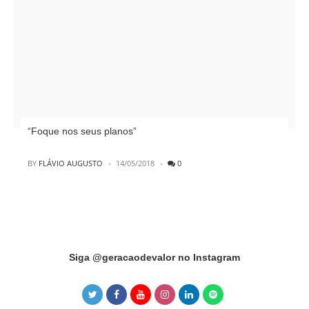
“Foque nos seus planos”
POSTED
BY
FLÁVIO AUGUSTO
14/05/2018
0
Instagram did not return a 200.
Siga @geracaodevalor no Instagram