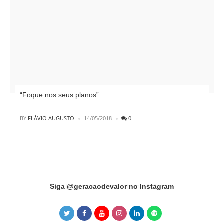
“Foque nos seus planos”
POSTED
BY
FLÁVIO AUGUSTO
14/05/2018
0
Instagram did not return a 200.
Siga @geracaodevalor no Instagram