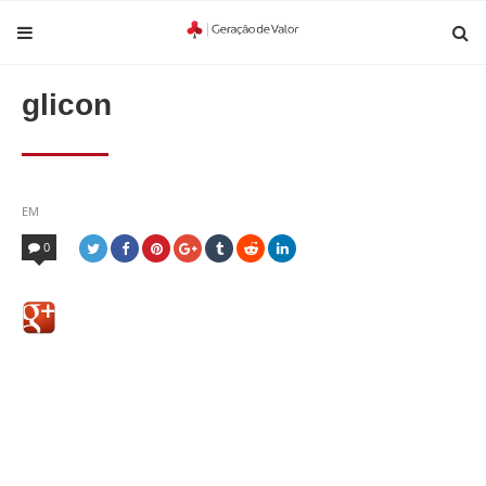
glicon
POSTED
EM
IN
0