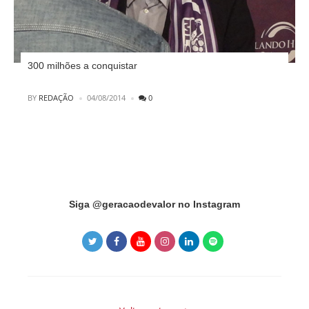
300 milhões a conquistar
POSTED
BY
REDAÇÃO
04/08/2014
0
Instagram did not return a 200.
Siga @geracaodevalor no Instagram