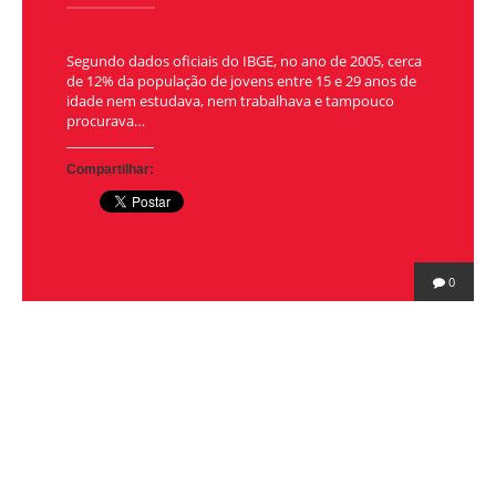
Segundo dados oficiais do IBGE, no ano de 2005, cerca
de 12% da população de jovens entre 15 e 29 anos de
idade nem estudava, nem trabalhava e tampouco
procurava…
Compartilhar:
0