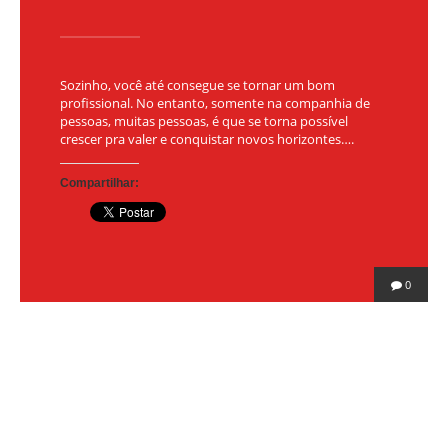
Sozinho, você até consegue se tornar um bom
profissional. No entanto, somente na companhia de
pessoas, muitas pessoas, é que se torna possível
crescer pra valer e conquistar novos horizontes….
Compartilhar:
0