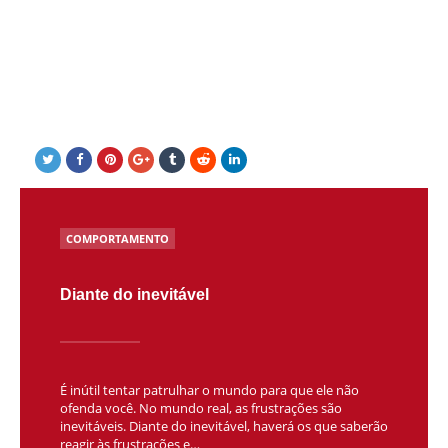
POSTED
COMPORTAMENTO
IN
Diante do inevitável
É inútil tentar patrulhar o mundo para que ele não
ofenda você. No mundo real, as frustrações são
inevitáveis. Diante do inevitável, haverá os que saberão
reagir às frustrações e…