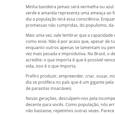
Minha bandeira jamais será vermelha ou azul.
verde e amarela representa uma ameaça ao fu
dia a população terá essa consciência. Enquan
promessas não cumpridas, do populismo, da e
Mais uma vez, vale lembrar que a capacidade
como esse. Não é por acaso que, apesar de 
enquanto outros apenas se lamentam ou pe
vez mais pesada e improdutiva. No Brasil, o d
acredite: o que importa é que é possível ven
vida, isso é o que importa.
Prefiro produzir, empreender, criar, ousar, 
dia se prolifera no país que é um gigante pe
de parasitas insaciáveis.
Novas gerações, desculpem-nos pela incompetê
decente para vocês. Como população, nós err
não bastasse, repetimos outras vezes. Parec