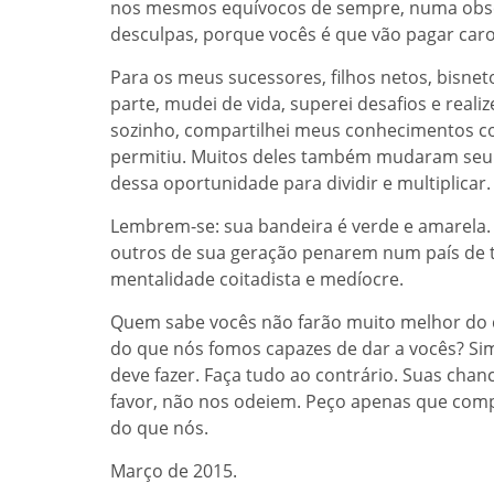
nos mesmos equívocos de sempre, numa obsess
desculpas, porque vocês é que vão pagar caro
Para os meus sucessores, filhos netos, bisnet
parte, mudei de vida, superei desafios e reali
sozinho, compartilhei meus conhecimentos c
permitiu. Muitos deles também mudaram seu d
dessa oportunidade para dividir e multiplicar
Lembrem-se: sua bandeira é verde e amarela. 
outros de sua geração penarem num país de 
mentalidade coitadista e medíocre.
Quem sabe vocês não farão muito melhor do q
do que nós fomos capazes de dar a vocês? Si
deve fazer. Faça tudo ao contrário. Suas cha
favor, não nos odeiem. Peço apenas que co
do que nós.
Março de 2015.