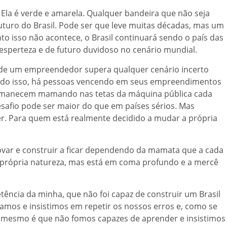
 Ela é verde e amarela. Qualquer bandeira que não seja
turo do Brasil. Pode ser que leve muitas décadas, mas um
to isso não acontece, o Brasil continuará sendo o país das
sperteza e de futuro duvidoso no cenário mundial.
 de um empreendedor supera qualquer cenário incerto
tudo isso, há pessoas vencendo em seus empreendimentos
rmanecem mamando nas tetas da máquina pública cada
esafio pode ser maior do que em países sérios. Mas
cer. Para quem está realmente decidido a mudar a própria
inovar e construir a ficar dependendo da mamata que a cada
la própria natureza, mas está em coma profundo e a mercê
ncia da minha, que não foi capaz de construir um Brasil
amos e insistimos em repetir os nossos erros e, como se
e mesmo é que não fomos capazes de aprender e insistimos