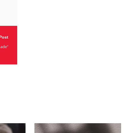
Post
dade"