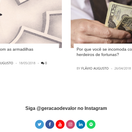
om as armadilhas
Por que você se incomoda c
herdeiros de fortunas?
AUGUSTO
18/05/2018
0
POSTED
BY
FLÁVIO AUGUSTO
26/04/2018
Siga @geracaodevalor no Instagram
Instagram did not return a 200.