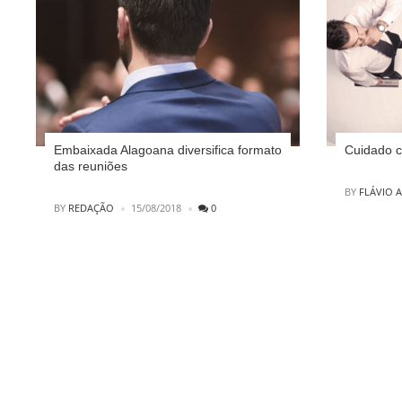
Embaixada Alagoana diversifica formato
Cuidado c
das reuniões
POSTED
BY
FLÁVIO 
POSTED
BY
REDAÇÃO
15/08/2018
0