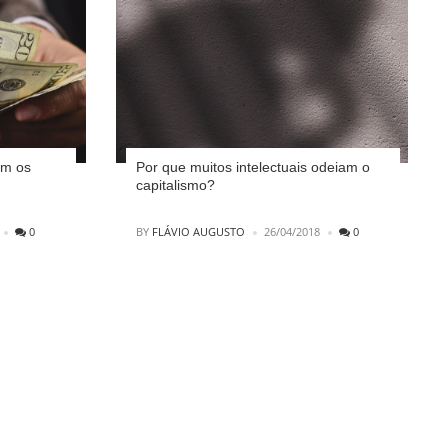
om os
Por que muitos intelectuais odeiam o
capitalismo?
POSTED
0
BY
FLÁVIO AUGUSTO
26/04/2018
0