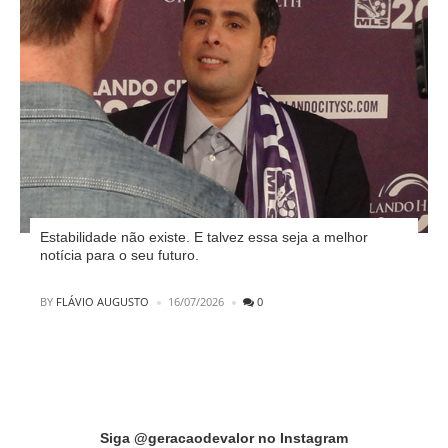
Estabilidade não existe. E talvez essa seja a melhor
notícia para o seu futuro.
POSTED
BY
FLÁVIO AUGUSTO
16/07/2026
0
Instagram did not return a 200.
Siga @geracaodevalor no Instagram