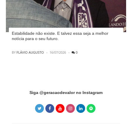
Estabilidade não existe. E talvez essa seja a melhor
notícia para o seu futuro.
POSTED
BY
FLÁVIO AUGUSTO
16/07/2026
0
Instagram did not return a 200.
Siga @geracaodevalor no Instagram