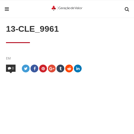
13-CLE_9961
POSTED
EM
IN
0