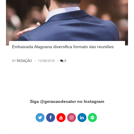
Embaixada Alagoana diversifica formato das reuniões
POSTED
BY
REDAÇÃO
15/08/2018
0
Instagram has returned invalid data.
Siga @geracaodevalor no Instagram