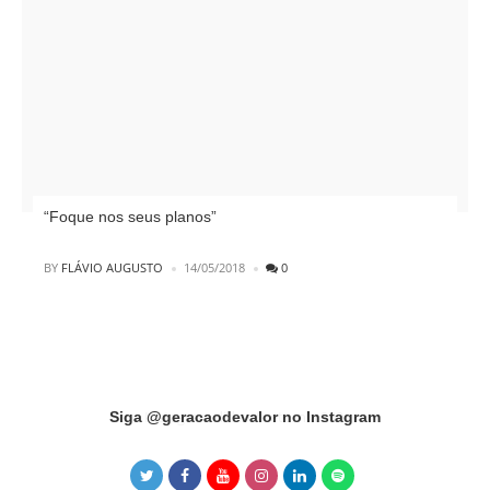
“Foque nos seus planos”
POSTED
BY
FLÁVIO AUGUSTO
14/05/2018
0
Instagram did not return a 200.
Siga @geracaodevalor no Instagram