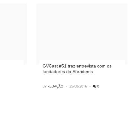
GVCast #51 traz entrevista com os
fundadores da Sorridents
POSTED
BY
REDAÇÃO
25/08/2016
0