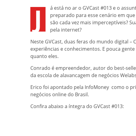
J
á está no ar o GVCast #013 e o assun
preparado para esse cenário em que o
são cada vez mais imperceptíveis? Su
pela internet?
Neste GVCast, duas feras do mundo digital –
experiências e conhecimentos. E pouca gente 
quanto eles.
Conrado é empreendedor, autor do best-seller
da escola de alavancagem de negócios Welabs
Erico foi apontado pela InfoMoney como o pri
negócios online do Brasil.
Confira abaixo a íntegra do GVCast #013: