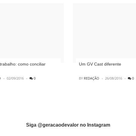
trabalho: como conciliar
Um GV Cast diferente
POSTED
O
02/09/2016
0
BY
REDAÇÃO
26/08/2016
0
Siga @geracaodevalor no Instagram
Instagram did not return a 200.