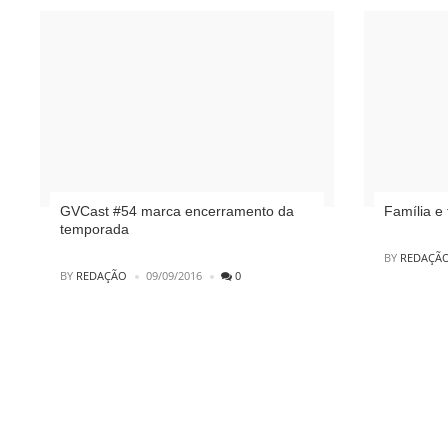
GVCast #54 marca encerramento da
Família e 
temporada
POSTED
BY
REDAÇÃ
POSTED
BY
REDAÇÃO
09/09/2016
0