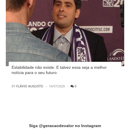
Estabilidade não existe. E talvez essa seja a melhor
notícia para o seu futuro.
POSTED
BY
FLÁVIO AUGUSTO
16/07/2026
0
Instagram did not return a 200.
Siga @geracaodevalor no Instagram