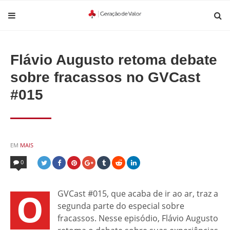
Flávio Augusto retoma debate
sobre fracassos no GVCast
#015
POSTED
EM
MAIS
IN
0
O
GVCast #015, que acaba de ir ao ar, traz a
segunda parte do especial sobre
fracassos. Nesse episódio, Flávio Augusto