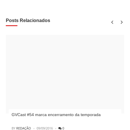
Posts Relacionados
GVCast #54 marca encerramento da temporada
POSTED
BY
REDAÇÃO
09/09/2016
0