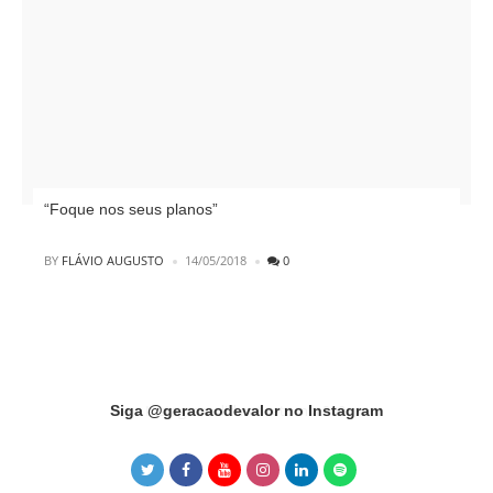
“Foque nos seus planos”
POSTED
BY
FLÁVIO AUGUSTO
14/05/2018
0
Instagram did not return a 200.
Siga @geracaodevalor no Instagram